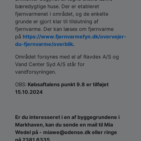
bæredygtige huse. Der er etableret
fjernvarmenet i området, og de enkelte
grunde er gjort klar til tilslutning af
fjernvarme. Der kan læses om fjernvarme
på
https://www.fjernvarmefyn.dk/overvejer-
du-fjernvarme/overblik
.
Området forsynes med el af Ravdex A/S og
Vand Center Syd A/S står for
vandforsyningen.
OBS:
Købsaftalens punkt 9.8 er tilføjet
15.10.2024
Er du interesseret i en af byggegrundene i
Markhaven, kan du sende en mail til Mia
Wedel på - miawe@odense.dk eller ringe
på 2381 6335