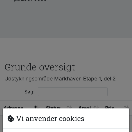
Grunde oversigt
Udstykningsområde
Markhaven Etape 1, del 2
Søg:
Adresse
Status
Areal
Pris
Vi anvender cookies
Porrehaven 1
Ledig
881 m²
850.000