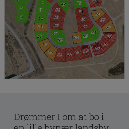
Drømmer I om at bo i
en lille bynær landsby,