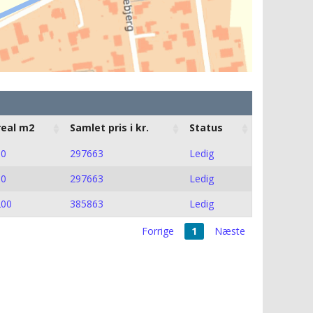
real m2
Samlet pris i kr.
Status
50
297663
Ledig
50
297663
Ledig
200
385863
Ledig
Forrige
1
Næste