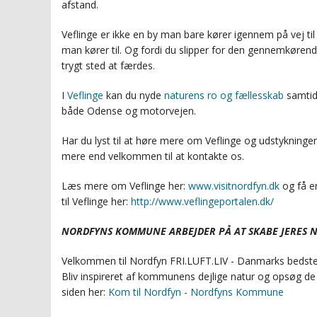
afstand.
Veflinge er ikke en by man bare kører igennem på vej til
man kører til. Og fordi du slipper for den gennemkørende 
trygt sted at færdes.
I
Veflinge
kan du nyde
naturens ro og fællesskab
samtid
både Odense og motorvejen.
Har du lyst til at høre mere om Veflinge og udstykningen
mere end velkommen til at kontakte os.
Læs mere om Veflinge her:
www.visitnordfyn.dk
og få en
til Veflinge her:
http://www.veflingeportalen.dk/
NORDFYNS KOMMUNE ARBEJDER PÅ AT SKABE JERES NY
Velkommen til Nordfyn FRI.LUFT.LIV - Danmarks bedste 
Bliv inspireret af kommunens dejlige natur og opsøg de 
siden her:
Kom til Nordfyn - Nordfyns Kommune