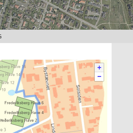
G
+
−