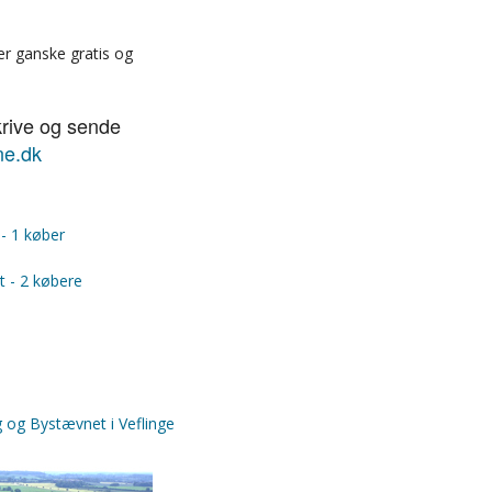
er ganske gratis og
krive og sende
e.dk
 - 1 køber
t - 2 købere
g og Bystævnet i Veflinge