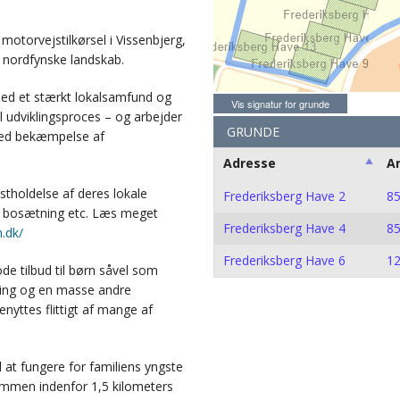
otorvejstilkørsel i Vissenbjerg,
et nordfynske landskab.
med et stærkt lokalsamfund og
Vis signatur for grunde
 udviklingsproces – og arbejder
GRUNDE
med bekæmpelse af
Adresse
A
tholdelse af deres lokale
Frederiksberg Have 2
8
d bosætning etc. Læs meget
Frederiksberg Have 4
8
.dk/
Frederiksberg Have 6
1
e tilbud til børn såvel som
ning og en masse andre
nyttes flittigt af mange af
l at fungere for familiens yngste
sammen indenfor 1,5 kilometers