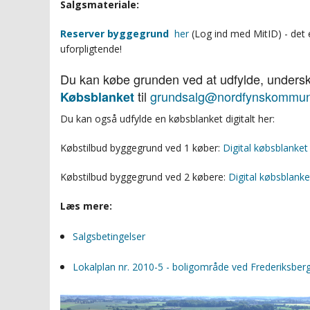
Salgsmateriale:
Reserver byggegrund
her
(
Log ind med MitID
)
- det 
uforpligtende!
Du kan købe grunden ved at udfylde, unders
til
grundsalg@nordfynskommun
Købsblanket
Du kan også udfylde en købsblanket digitalt her:
Købstilbud byggegrund ved 1 køber:
Digital købsblanket
Købstilbud byggegrund ved 2 købere:
Digital købsblanke
Læs mere:
Salgsbetingelser
Lokalplan nr. 2010-5 - boligområde ved Frederiksber