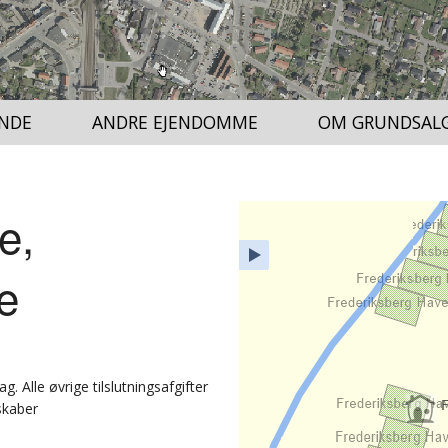
NDE
ANDRE EJENDOMME
OM GRUNDSAL
e,
Hjem
Lag
e
Adresse
Signaturforklaring
Alle øvrige tilslutningsafgifter
lskaber
Fuld skærm