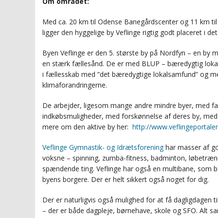
Om området:
GRUNDSALG_UDSTYKNING
GRUNDSALG_GRUND
Med ca. 20 km til Odense Banegårdscenter og 11 km til m
ligger den hyggelige by Veflinge rigtig godt placeret i d
GRUNDSALG_UDSTYKNING
Byen Veflinge er den 5. største by på Nordfyn – en by 
en stærk fællesånd. De er med BLUP – bæredygtig lokal
i fællesskab med ”det bæredygtige lokalsamfund” og 
klimaforandringerne.
De arbejder, ligesom mange andre mindre byer, med fas
indkøbsmuligheder, med forskønnelse af deres by, me
mere om den aktive by her:
http://www.veflingeportalen
Veflinge Gymnastik- og Idrætsforening
har masser af god
voksne – spinning, zumba-fitness, badminton, løbetræ
spændende ting. Veflinge har også en multibane, som be
byens borgere. Der er helt sikkert også noget for dig.
Der er naturligvis også mulighed for at få dagligdagen ti
– der er både dagpleje, børnehave, skole og SFO. Alt 