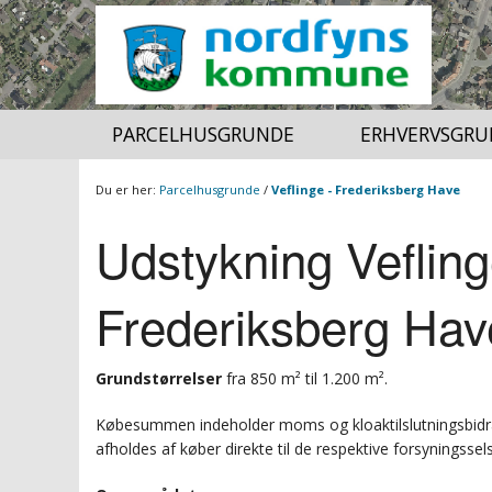
PARCELHUSGRUNDE
ERHVERVSGRU
Du er her:
Parcelhusgrunde
/
Veflinge - Frederiksberg Have
Udstykning Vefling
LAG
SIGNATURFORKLARING
TILBAGE
TILBAGE
Frederiksberg Hav
GRUNDSALG_GRUND
SAGSBEHANDLERKORT
KMS SKÆRMKORT
Grundstørrelser
fra 850 m² til 1.200 m².
LUFTFOTO 2023
Købesummen indeholder moms og kloaktilslutningsbidrag. 
LUFTFOTO FORÅR 2021
afholdes af køber direkte til de respektive forsyningsse
NATUR OG FRILUFTSKORT