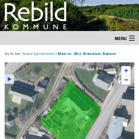
MENU
Du er her:
Andre Ejendomme
/
Matr.nr. 28 LI. Brøndum, Bælum
+
−