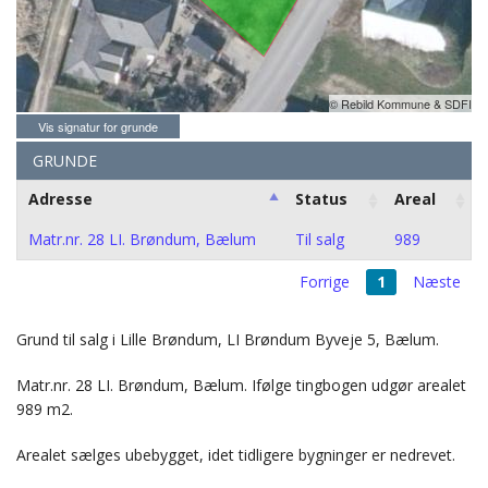
© Rebild Kommune & SDFI
Vis signatur for grunde
GRUNDE
Adresse
Status
Areal
Matr.nr. 28 LI. Brøndum, Bælum
Til salg
989
Forrige
1
Næste
Grund til salg i Lille Brøndum, LI Brøndum Byveje 5, Bælum.
Matr.nr. 28 LI. Brøndum, Bælum. Ifølge tingbogen udgør arealet
989 m2.
Arealet sælges ubebygget, idet tidligere bygninger er nedrevet.