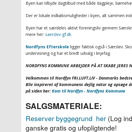
Byen kan tilbyde dagtilbud med både dagpleje, børneha
Der er lokale indkøbsmuligheder i byen, alt sammen ind
Byen har et særdeles aktivt foreningsliv gennem Særsl
mere her:
saerslev-gf.dk
Nordfyns Efterskole
ligger faktisk også i Særslev. Sk
undervisning og har et bredt udvalg i linjefag.
NORDFYNS KOMMUNE ARBEJDER PÅ AT SKABE JERES NY
Velkommen til Nordfyn FRI.LUFT.LIV - Danmarks bedste
Bliv inspireret af kommunens dejlig natur og opsøge d
på siden her:
Kom til Nordfyn - Nordfyns Kommune
SALGSMATERIALE:
Reserver byggegrund
her
(Log ind
ganske gratis og ufopligtende!