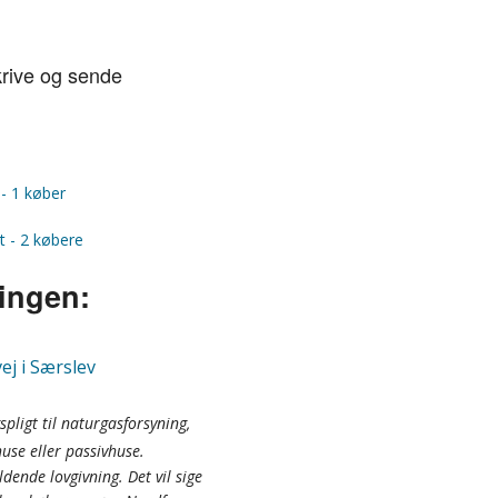
krive og sende
 - 1 køber
t - 2 købere
ningen:
ej i Særslev
spligt til naturgasforsyning,
use eller passivhuse.
ldende lovgivning. Det vil sige