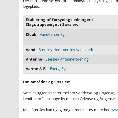
Der er allerede sørget for de mindste i udstykningen – d
legeplads.
GRUNDSALG_UDSTYKNING
GRUNDSALG_GRUND
Etablering af forsyningsledninger i
GRUNDSALG_UDSTYKNING
Slagstrupvænget i Særslev:
Kloak
-
VandCenter Syd
Vand
-
Særslev-Hemmerslev Vandværk
Antenne
-
Særslev Antenneforening
Varme
&
El
-
Energi Fyn
Om området og Særslev:
Særslev ligger placeret mellem Søndersø og Bogense,
kendt som ”den lange by mellem Odense og Bogense”.
Men Særslev kan rigtig meget mere. Læs mere her:
www