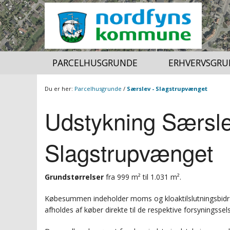
PARCELHUSGRUNDE
ERHVERVSGRU
Du er her:
Parcelhusgrunde
/
Særslev - Slagstrupvænget
Udstykning Særsle
LAG
SIGNATURFORKLARING
TILBAGE
TILBAGE
Slagstrupvænget
GRUNDSALG_GRUND
SAGSBEHANDLERKORT
KMS SKÆRMKORT
Grundstørrelser
fra 999 m² til 1.031 m².
LUFTFOTO 2023
Købesummen indeholder moms og kloaktilslutningsbidrag. 
LUFTFOTO FORÅR 2021
afholdes af køber direkte til de respektive forsyningssel
NATUR OG FRILUFTSKORT