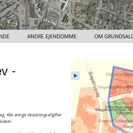
NDE
ANDRE EJENDOMME
OM GRUNDSAL
v -
Hjem
Lag
Adresse
Signaturforklaring
Alle øvrige tilslutningsafgifter
skaber.
Fuld skærm