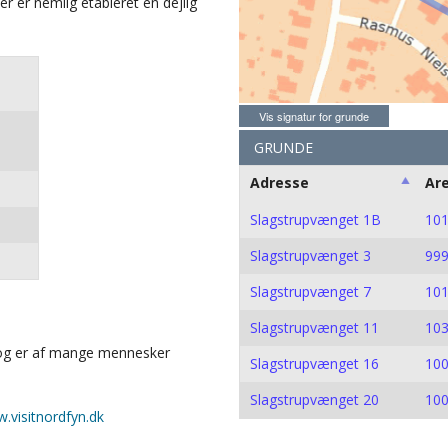
er er nemlig etableret en dejlig
Vis signatur for grunde
GRUNDE
Adresse
Ar
Slagstrupvænget 1B
10
Slagstrupvænget 3
99
Slagstrupvænget 7
10
Slagstrupvænget 11
10
 og er af mange mennesker
Slagstrupvænget 16
10
Slagstrupvænget 20
10
.visitnordfyn.dk