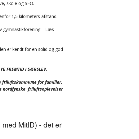
ve, skole og SFO.
enfor 1,5 kilometers afstand.
ev gymnastikforening – Læs
olen er kendt for
en solid og god
E FREMTID I SÆRSLEV.
 friluftskommune for familier.
e nordfynske friluftsoplevelser
 med MitID) - det er