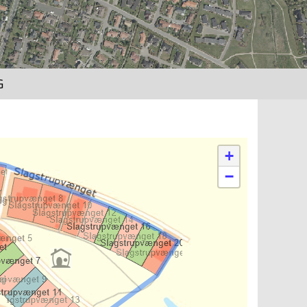
G
+
−