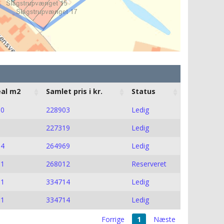
eal m2
Samlet pris i kr.
Status
10
228903
Ledig
9
227319
Ledig
14
264969
Ledig
31
268012
Reserveret
01
334714
Ledig
01
334714
Ledig
Forrige
1
Næste