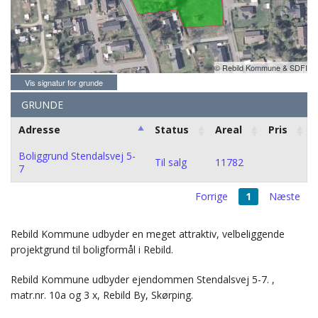
© Rebild Kommune & SDFI
Vis signatur for grunde
GRUNDE
Adresse
Status
Areal
Pris
Boliggrund Stendalsvej 5-
Til salg
11782
7
Forrige
1
Næste
Rebild Kommune udbyder en meget attraktiv, velbeliggende
projektgrund til boligformål i Rebild.
Rebild Kommune udbyder ejendommen Stendalsvej 5-7. ,
matr.nr. 10a og 3 x, Rebild By, Skørping.