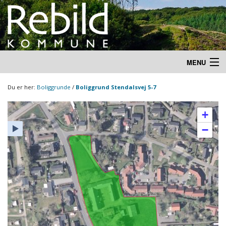
MENU
Du er her:
Boliggrunde
/
Boliggrund Stendalsvej 5-7
+
−