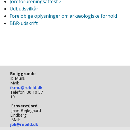
Jordforureningsattest 2
Udbudsvilkår
Foreløbige oplysninger om arkæologiske forhold
BBR-udskrift
Boliggrunde
Ib Munk
Mail:
ikmu@rebild.dk
Telefon: 30 10 57
19
Erhvervsjord
Jane Bejlegaard
Lindberg
Mail:
jbli@rebild.dk
Telefon: 50 82 55