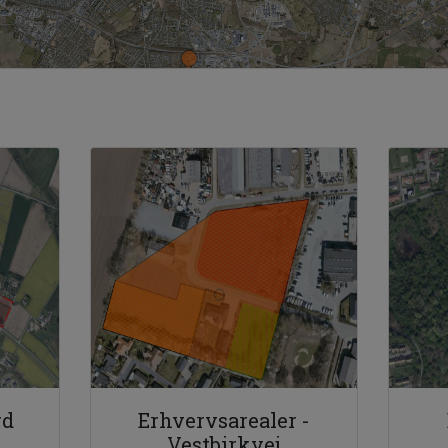
rd
Erhvervsarealer -
Vestbirkvej