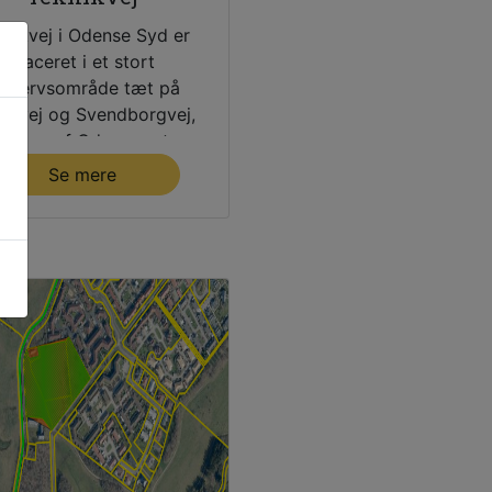
knikvej i Odense Syd er
placeret i et stort
rhvervsområde tæt på
orvej og Svendborgvej,
 er en af Odenses store
indfaldsveje.
Se mere