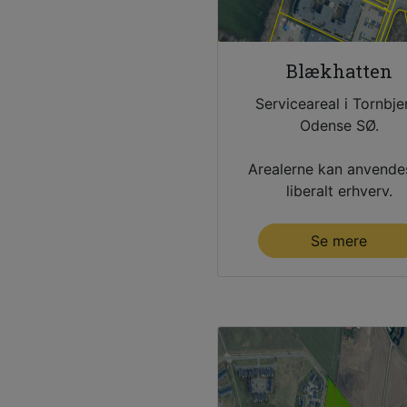
Blækhatten
Serviceareal i Tornbje
Odense SØ.
Arealerne kan anvendes
liberalt erhverv.
Se mere