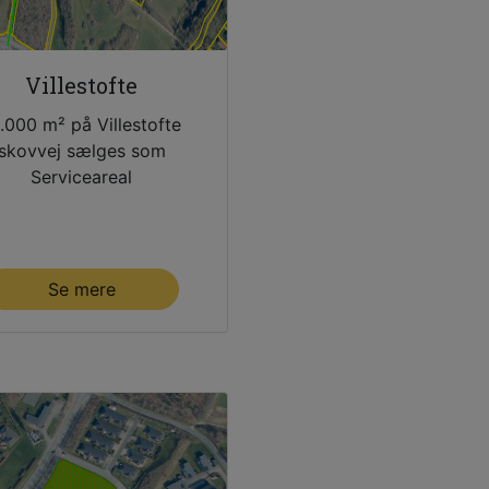
Villestofte
.000 m² på Villestofte
skovvej sælges som
Serviceareal
Se mere