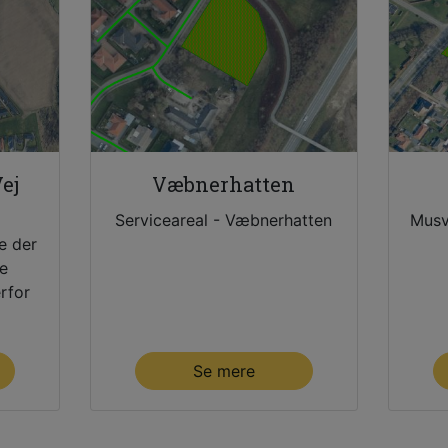
ej
Væbnerhatten
Serviceareal - Væbnerhatten
Musv
e der
ge
rfor
n og
else
Se mere