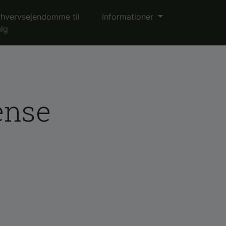
rhvervsejendomme til
Informationer
alg
ense