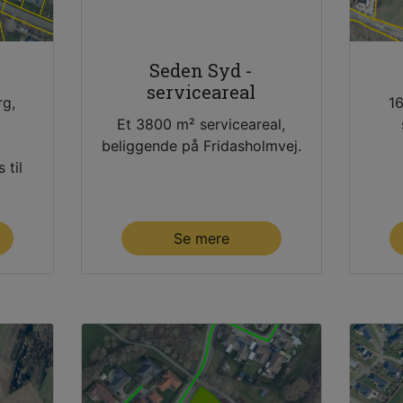
Seden Syd -
serviceareal
rg,
16
Et 3800 m² serviceareal,
beliggende på Fridasholmvej.
 til
Se mere