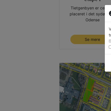
Tietgenbyen er centra
placeret i det sydøstl
Odense
V
t
Se mere