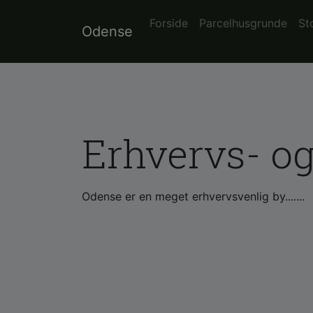
Forside
Parcelhusgrunde
St
Odense
Erhvervs- og
Odense er en meget erhvervsvenlig by.......