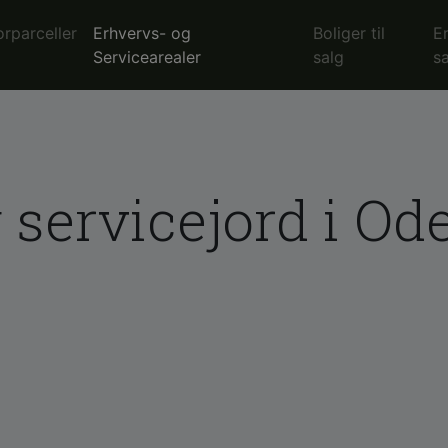
orparceller
Erhvervs- og
Boliger til
E
Servicearealer
salg
s
 servicejord i Od