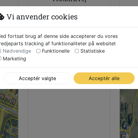
lt
Erhvervsarealer på
Te
Vi anvender cookies
ige
Vestbirkvej
e
mot
ed fortsat brug af denne side accepterer du vores
som
redjeparts tracking af funktionaliteter på websitet
Se mere
Nødvendige
Funktionelle
Statistiske
Marketing
Acceptér valgte
Acceptér alle