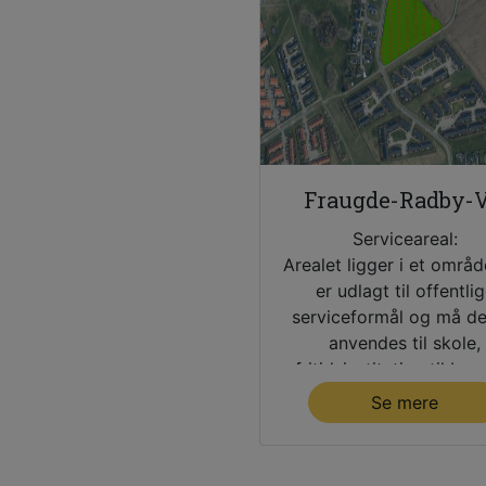
Fraugde-Radby-V
Serviceareal:
Arealet ligger i et områd
er udlagt til offentli
serviceformål og må de
anvendes til skole,
fritidsinstitution til bør
unge og bolig i forbind
Se mere
hermed.