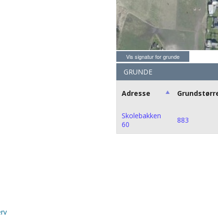
Vis signatur for grunde
GRUNDE
Adresse
Grundstørr
Skolebakken
883
60
erv