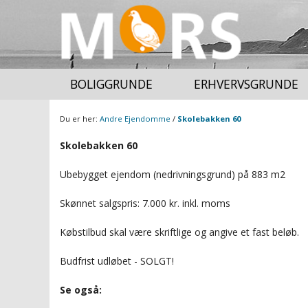
BOLIGGRUNDE
ERHVERVSGRUNDE
Du er her:
Andre Ejendomme
/
Skolebakken 60
Skolebakken 60
LAG
SIGNATURFORKLARING
Ubebygget ejendom (nedrivningsgrund) på 883 m2
TILBAGE
TILBAGE
ORTOFOTO FORÅR (NYESTE
Skønnet salgspris: 7.000 kr. inkl. moms
ORTOFOTO)
Købstilbud skal være skriftlige og angive et fast beløb.
BAGGRUNDSKORT DÆMPET
Budfrist udløbet - SOLGT!
KP2013 DAGTILBUD
Se også:
KP2013 SKOLER