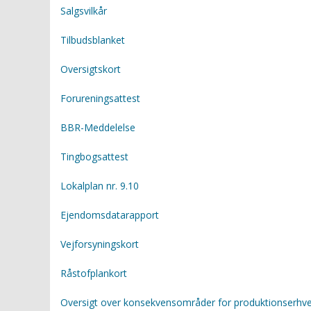
Salgsvilkår
KP2013 IDRÆTSFACILITETER
Tilbudsblanket
MATRIKELKORT
Oversigtskort
Forureningsattest
BBR-Meddelelse
Tingbogsattest
Lokalplan nr. 9.10
Ejendomsdatarapport
Vejforsyningskort
Råstofplankort
Oversigt over konsekvensområder for produktionserhv