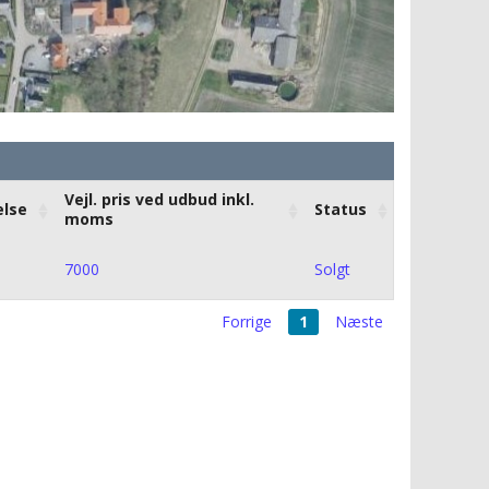
Vejl. pris ved udbud inkl.
else
Status
moms
7000
Solgt
Forrige
1
Næste